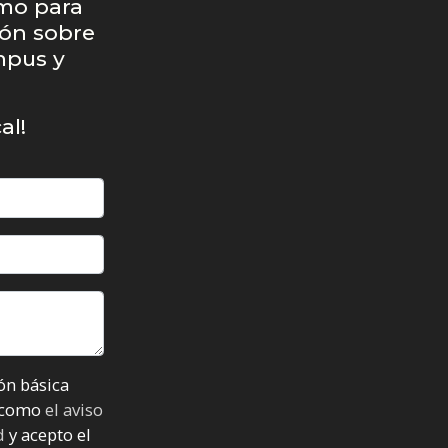
mo para
ón sobre
mpus y
al!
ión de datos asi como
el aviso
ad
y acepto el